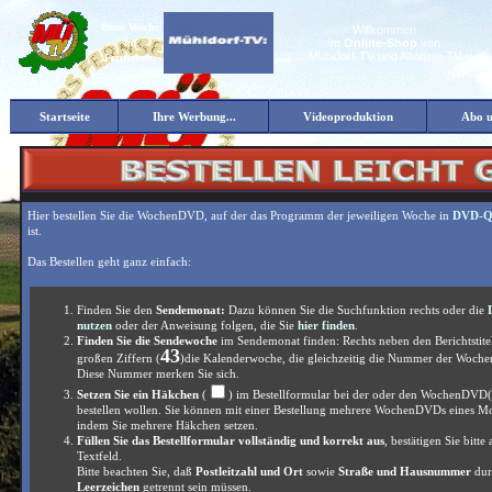
Diese Woche
Willkommen
im
im
Online-Shop
von
Mühldorf-TV und Altötting-TV
Fernsehen:
Die Mühldorf-TV-Wo
Startseite
Ihre Werbung...
Videoproduktion
Abo 
Hier bestellen Sie die WochenDVD, auf der das Programm der jeweiligen Woche in
DVD-Qu
ist.
Das Bestellen geht ganz einfach:
Finden Sie den
Sendemonat:
Dazu können Sie die Suchfunktion rechts oder die
nutzen
oder der Anweisung folgen, die Sie
hier finden
.
Finden Sie die Sendewoche
im Sendemonat finden: Rechts neben den Berichtstitel
43
großen Ziffern (
)die Kalenderwoche, die gleichzeitig die Nummer der Woche
Diese Nummer merken Sie sich.
Setzen Sie ein Häkchen
(
) im Bestellformular bei der oder den WochenDVD(s
bestellen wollen. Sie können mit einer Bestellung mehrere WochenDVDs eines Mo
indem Sie mehrere Häkchen setzen.
Füllen Sie das
Bestellformular vollständig und korrekt aus
, bestätigen Sie bitte
Textfeld.
Bitte beachten Sie, daß
Postleitzahl und Ort
sowie
Straße und Hausnummer
dur
Leerzeichen
getrennt sein müssen.