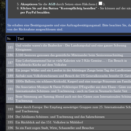
Akzeptieren
Sie die
AGB
durch Setzen eines Häkchens (
).
Klicken Sie auf den Button "Kostenpflichtig bestellen"
- Sie können auf der näc
per PayPal bezahlen
.
Sie erhalten eine Bestätigungsseite und eine Auftragsbestätigungsmail. Bitte beachten Sie
von der Rücknahme ausgeschlossen sind.
Nr.
Titel
Und wieder waren's die Buabecker - Der Landratspokal und eine ganzer Schwung
185
Königinnen
186
3.100 Senioren genossen das gemütliche Miteinander beim Seniorennachmittag
Eine Leberkäsesemmel hat so viele Kalorien wie 3 Kilo Gemüse.... - Ein Besuch in
187
Schuhbecks Küche auf dem Volksfest
188
Ein junger Wilder und ein Landrat in der Altöttinger Zange beim Tag des Landkreise
189
Auftakt zum Volksfestschiessen und Besuch der US Generalkonsulin Jennifer D. Gavi
190
1000e Ballons, ein schlaues Krokodil, Kasperl und eine traurige Prinzessin am Famili
Die Association Musique & Danse Folklorique D'Engwiller aus dem Elsass - Gäste z
191
Internationalen Schützen- und Trachtenzug - auch zu Gast in Neumarkt-Sankt Veit
Beste Stimmung am Samstag Abend auch mit den Gästen zum Internationalen Schütz
192
Trachtenzug
Reise durch Europa: Der Empfang auswärtiger Gruppen zum 25. Internationalen Sch
193
und Trachtenzug
194
Der Jubiläums-Schützen- und Trachtenzug und das Salutschiessen
195
Ein Rückblick auf das 151. Volksfest in Mühldorf
196
So ein Fazit zogen Stadt, Wirte, Schausteller und Besucher