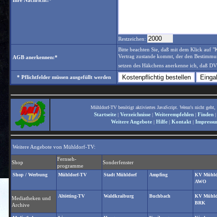
Ihre Nachricht:*
Restzeichen:
Bitte beachten Sie, daß mit dem Klick auf "K
Vertrag zustande kommt, der den Bestimmun
AGB anerkennen:*
setzen des Häkchens anerkenne ich, daß D
* Pflichtfelder müssen ausgefüllt werden
Mühldorf-TV benötigt aktiviertes JavaScript. Wenn's nicht geht, 
Startseite
Verzeichnisse
Weiterempfehlen
Finden
|
|
|
Weitere Angebote
Hilfe
Kontakt
Impress
|
|
|