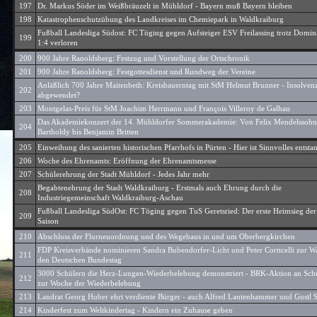
197
Dr. Markus Söder im Weißbräuzelt in Mühldorf - Bayern muß Bayern bleiben
198
Katastrophenschutzübung des Landkreises im Chemiepark in Waldkraiburg
Fußball Landesliga Südost: FC Töging gegen Aufsteiger ESV Freilassing trotz Domi
199
1:4 verloren
200
900 Jahre Ranoldsberg: Festzug und Vorstellung der Ortschronik
201
900 Jahre Ranoldsberg: Festgottesdienst und Rundweg der Vereine
Anläßlich 700 Jahre Maitenbeth: Kreisbauerntag mit StM Helmut Brunner - Insolven
202
abgewendet?
203
Montgelas-Preis für StM Joachim Herrmann und François Villeroy de Galhau
Das Akademiekonzert der 14. Mühldorfer Sommerakademie: Von Felix Mendelssohn
204
Bartholdy bis Benjamin Britten
205
Einweihung des sanierten historischen Pfarrhofs in Pürten - Hier ist Sinnvolles entsta
206
Woche des Ehrenamts: Eröffnung der Ehrenamtsmesse
207
Schülerehrung der Stadt Mühldorf - Jedes Jahr mehr
Begabtenehrung der Stadt Waldkraiburg - Erstmals auch Ehrung durch die
208
Industriegemeinschaft Waldkraiburg-Aschau
Fußball Landesliga SüdOst: FC Töging gegen TuS Geretsried: Der erste Heimsieg der
209
Saison
210
Abschluss der Flurneuordnung und des Wegebaus in und um Oberbergkirchen
FDP Kreisverbände nominieren Sandra Bubendorfer-Licht und Peter Corticelli zur Wa
211
den Deutschen Bundestag
3000 Schülern die Herz-Lungen-Wiederbelebung demonstriert - BRK-Aktion an Sch
212
zur Woche der Wiederbelebung
213
Landrat Georg Huber ehrt verdiente Bürger - auch Alfred Lantenhammer und Gustl 
214
Kinderfest zum Weltkindertag - Kindern ein Zuhause geben