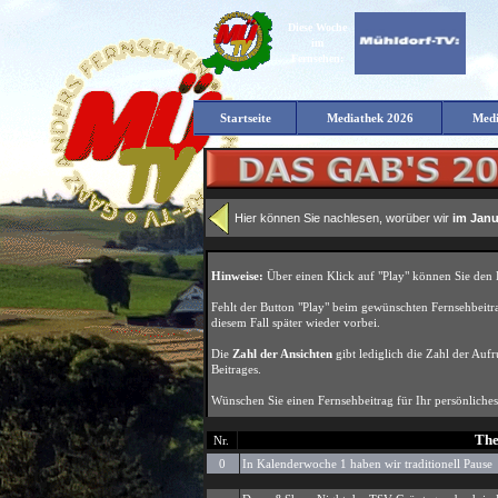
Diese Woche
im
Fernsehen:
Startseite
Mediathek 2026
Medi
Hier können Sie nachlesen, worüber wir
im Janu
Th
Nr.
0
In Kalenderwoche 1 haben wir traditionell Pause