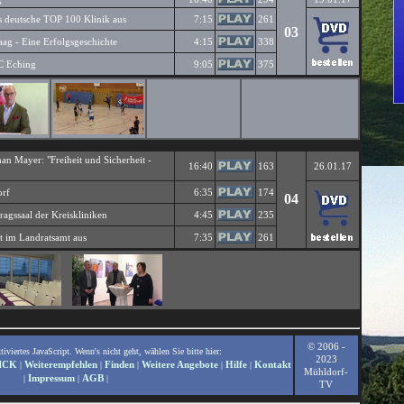
ls deutsche TOP 100 Klinik aus
7:15
261
03
ag - Eine Erfolgsgeschichte
4:15
338
C Eching
9:05
375
Mayer: "Freiheit und Sicherheit -
16:40
163
26.01.17
orf
6:35
174
04
ragssaal der Kreiskliniken
4:45
235
lt im Landratsamt aus
7:35
261
© 2006 -
viertes JavaScript. Wenn's nicht geht, wählen Sie bitte hier:
2023
ICK
Weiterempfehlen
Finden
Weitere Angebote
Hilfe
Kontakt
|
|
|
|
|
Mühldorf-
Impressum
AGB
|
|
|
TV