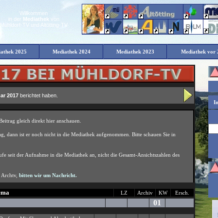
Willkommen
in der
Mediathek
von
Mühldorf-TV und Altötting-TV
athek 2025
Mediathek 2024
Mediathek 2023
Mediathek vor 
Die Mediathek von Mühldorf-TV und Altötting-TV - Der Januar 2017
ar 2017
berichtet haben.
I
ema
LZ
Archiv
KW
Ersch.
01