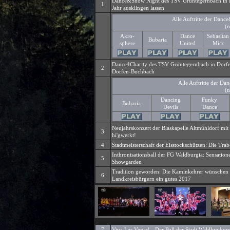
Dance&Show Night des TSV Grüntegernbach in D
1
Jahr ausklingen lassen
Alle Auftritte der Danc
(n
Akro-
Dance
Sebasitan
Bubaria
sphere
United
Mirz
Dance4Charity des TSV Grüntegernbach in Dorfen
2
Dorfen-Buchbach
Alle Auftritte der Da
(n
Dancing
Funky
Bubaria
Devils
Dance
Neujahrskonzert der Blaskapelle Altmühldorf mit 
3
hi'gwerkt!
4
Stadtmeisterschaft der Eisstockschützen: Die Tra
Inthronisationsball der FG Waldburgia: Sensatione
5
Showgarden
Tradition geworden: Die Kaminkehrer wünschen
6
Landkreisbürgern ein gutes 2017
7
Viva Las Vegas! - Der Ball der Stadt Waldkraibur