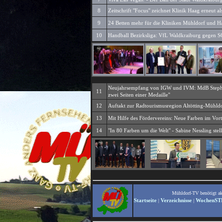
8
Zeitschrift "Focus" zeichnet Klinik Haag erneut a
9
24 Betten mehr für die Kliniken Mühldorf und Ha
10
Handball Bezirksliga: VfL Waldkraiburg gegen S
Neujahrsempfang von IGW und IVM: MdB Stephan 
11
zwei Seiten einer Medaille"
12
Auftakt zur Radtourismusregion Altötting-Mühld
13
Mit Hilfe des Fördervereins: Neue Farben im Vort
14
"In 80 Farben um die Welt" - Sabine Nessling stel
Mühldorf-TV benötigt akti
Startseite
Verzeichnisse
WochenST
|
|