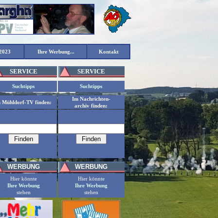
2023
Ihre Werbung...
Kontakt
SERVICE
SERVICE
Suchtipps
Suchtipps
Im Nachrichten-
n Mühldorf-TV finden:
archiv finden:
WERBUNG
WERBUNG
Hier könnte
Hier könnte
Ihre Werbung
Ihre Werbung
stehen
stehen