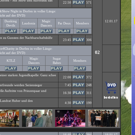
orfen - Mit Show und Akrobatik das
22:50
571
e&Show Night in Dorfen in voller Länge:
icht auf der DVD)
Dunking
Magic
12.01.17
Laudonia
Par Deux
Members
Devils
Dancers
 zu Gunsten der Nachbarschaftshilfe
23:45
306
nce4Charity in Dorfen in voller Länge:
02
icht auf der DVD)
Magic
Sugar
KTLZ
Members
Dancers
Babes
einer starken Jugendkapelle: Ganz schee
22:00
372
berfreunde werden Seriensieger
7:45
248
lle Auftritte von Prinzenpaar und
16:30
311
 Landrat Huber und den
4:30
199
g
16:40
294
19.01.17