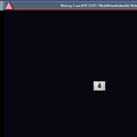
Beitrag 2 aus KW 51/07: Modelleisenbahnclub Wald