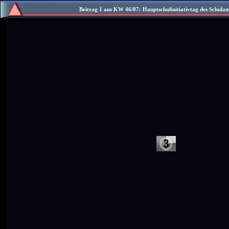
Beitrag 1 aus KW 46/07: Hauptschulinitiativtag des Schula