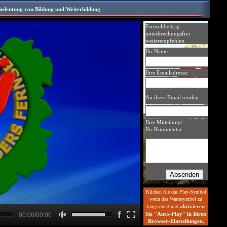
edeutung von Bildung und Weiterbildung
Klicken Sie das Play-Symbol
wenn das Wartesymbol zu
aktivieren
lange dreht und
Sie "Auto-Play" in Ihren
00:00/00:00
Browser-Einstellungen.