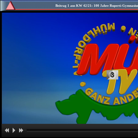
Beitrag 1 aus KW 42/21: 100 Jahre Ruperti-Gymnasium 