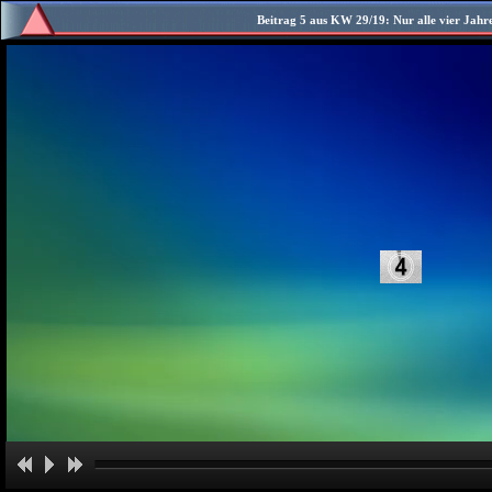
Beitrag 5 aus KW 29/19: Nur alle vier Jah