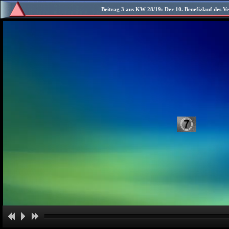
Beitrag 3 aus KW 28/19: Der 10. Benefizlauf des Ver