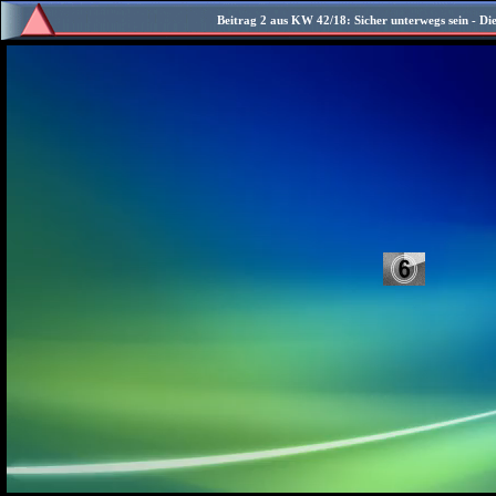
Beitrag 2 aus KW 42/18: Sicher unterwegs sein - D