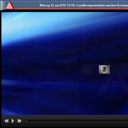
Beitrag 11 aus KW 51/16: Landkreisgemeinden machen Kreisjug