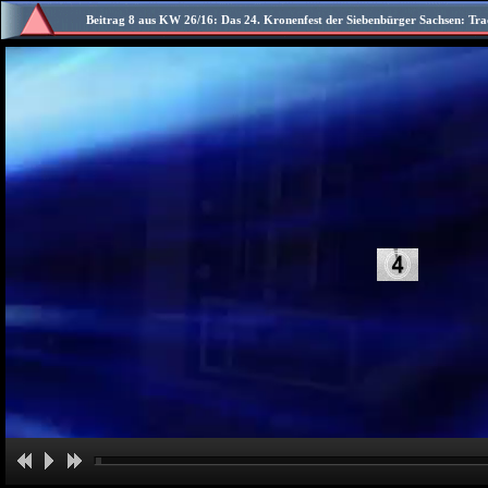
Beitrag 8 aus KW 26/16: Das 24. Kronenfest der Siebenbürger Sachsen: Tra