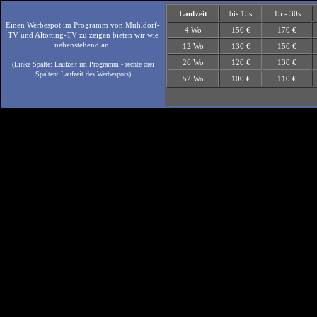
Laufzeit
bis 15s
15 - 30s
Einen Werbespot im Programm von Mühldorf-
4 Wo
150 €
170 €
TV und Altötting-TV zu zeigen bieten wir wie
nebenstehend an:
12 Wo
130 €
150 €
26 Wo
120 €
130 €
(Linke Spalte: Laufzeit im Programm - rechte drei
Spalten: Laufzeit des Werbespots)
52 Wo
100 €
110 €