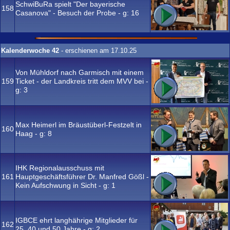
SchwiBuRa spielt "Der bayerische
158
Casanova" - Besuch der Probe - g:
16
Kalenderwoche 42
- erschienen am 17.10.25
Von Mühldorf nach Garmisch mit einem
159
Ticket - der Landkreis tritt dem MVV bei -
g:
3
Max Heimerl im Bräustüberl-Festzelt in
160
Haag - g:
8
IHK Regionalausschuss mit
161
Hauptgeschäftsführer Dr. Manfred Gößl -
Kein Aufschwung in Sicht - g:
1
IGBCE ehrt langhährige Mitglieder für
162
25, 40 und 50 Jahre - g:
2