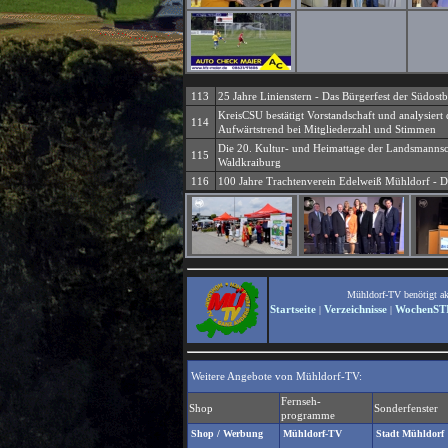
113
25 Jahre Linienstern - Das Bürgerfest der Südost
KreisCSU bestätigt Vorstandschaft und analysiert
114
Aufwärtstrend bei Mitgliederzahl und Stimmen
Die 20. Kultur- und Heimattage der Landsmannsc
115
Waldkraiburg
116
100 Jahre Trachtenverein Edelweiß Mühldorf - D
Mühldorf-TV benötigt akti
Startseite
Verzeichnisse
WochenST
|
|