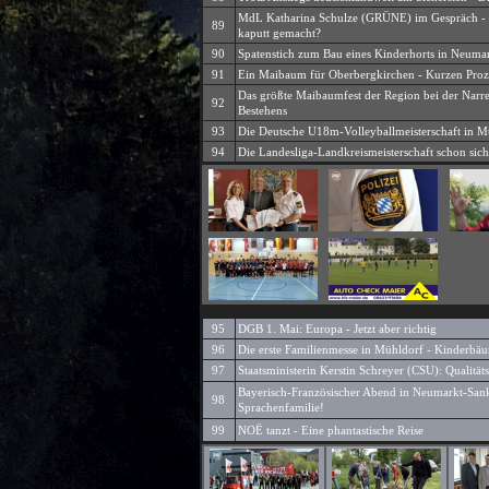
MdL Katharina Schulze (GRÜNE) im Gespräch - H
89
kaputt gemacht?
90
Spatenstich zum Bau eines Kinderhorts in Neumar
91
Ein Maibaum für Oberbergkirchen - Kurzen Proz
Das größte Maibaumfest der Region bei der Narre
92
Bestehens
93
Die Deutsche U18m-Volleyballmeisterschaft in M
94
Die Landesliga-Landkreismeisterschaft schon s
95
DGB 1. Mai: Europa - Jetzt aber richtig
96
Die erste Familienmesse in Mühldorf - Kinderbäu
97
Staatsministerin Kerstin Schreyer (CSU): Qualität
Bayerisch-Französischer Abend in Neumarkt-Sankt
98
Sprachenfamilie!
99
NOË tanzt - Eine phantastische Reise