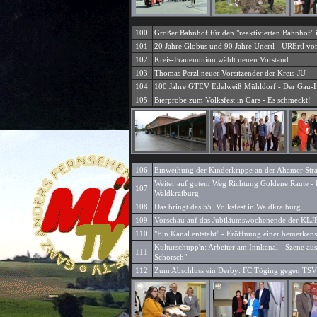
100
Großer Bahnhof für den "reaktivierten Bahnhof" i
101
20 Jahre Globus und 90 Jahre Unertl - URErtl vorg
102
Kreis-Frauenunion wählt neuen Vorstand
103
Thomas Perzl neuer Vorsitzender der Kreis-JU
104
100 Jahre GTEV Edelweiß Mühldorf - Der Gau-
105
Bierprobe zum Volksfest in Gars - Es schmeckt!
106
Einweihung der Kinderkrippe an der Ahamer Str
Weiter auf gutem Weg Richtung Goldene Raute -
107
Waldkraiburg
108
Das bringt das 55. Volksfest in Waldkraiburg
109
Vorschau auf das Jubiläumswochenende der KLJ
110
"Ein Kanal entsteht" - Eröffnung einer bemerken
Kulturschupp'n: Arbeiter am Innkanal - Szene aus
111
Schorsch"
112
Zum Abschluss ein Derby: FC Töging gegen TSV 