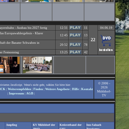
bayernbahn - Ausbau bis 2027 fertig
12:51
11
04.06.19
 das Europawahlergebnis - Klarer
12:45
13
22
haft der Banater Schwaben in
20:52
78
er Festsonntag
13:25
42
© 2006 -
viertes JavaScript. Wenn's nicht geht, wählen Sie bitte hier:
2026
ICK
Weiterempfehlen
Finden
Weitere Angebote
Hilfe
Kontakt
|
|
|
|
|
Mühldorf-
Impressum
AGB
|
|
|
TV