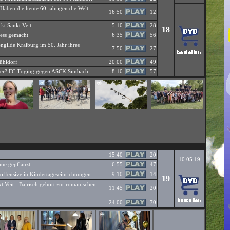
aben die heute 60-jährigen die Welt
16:50
12
kt Sankt Veit
5:10
28
18
ess gemacht
6:35
56
ngilde Kraiburg im 50. Jahr ihres
7:50
27
ühldorf
20:00
49
icher? FC Töging gegen ASCK Simbach
8:10
57
15:40
20
10.05.19
me gepflanzt
6:55
47
soffensive in Kindertageseinrichtungen
9:10
14
19
 Veit - Bairisch gehört zur romanischen
11:45
20
24:00
70