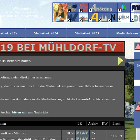
Willkommen
in der
Mediathek
von
Mühldorf-TV und Altötting-TV
Die Mediathek von Mühldorf-TV und Altötting-TV - Der Mai 2019
athek 2025
Mediathek 2024
Mediathek 2023
Mediathek vor 
2019
berichtet haben.
I
ema
LZ
Archiv
KW
Ersch.
n Landkreis Mühldorf
10:50
25
03.05.19
e Kriminalitätsstatistik der PI Mühldorf
11:00
22