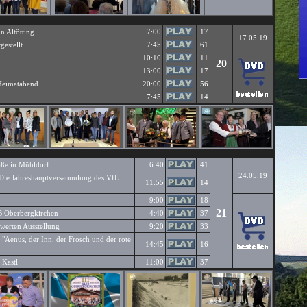
n Altötting
7:00
17
17.05.19
estellt
7:45
61
10:10
11
20
13:00
17
Heimatabend
20:00
56
7:45
14
aße in Mühldorf
6:40
41
24.05.19
 Die Jahreshauptversammlung des VfL
11:55
14
9:00
18
21
B Oberbergkirchen
4:40
37
swerten Ausstellung
9:20
33
 "Aenus, der Inn, der Frosch und der rote
14:45
16
Kastl
11:00
37