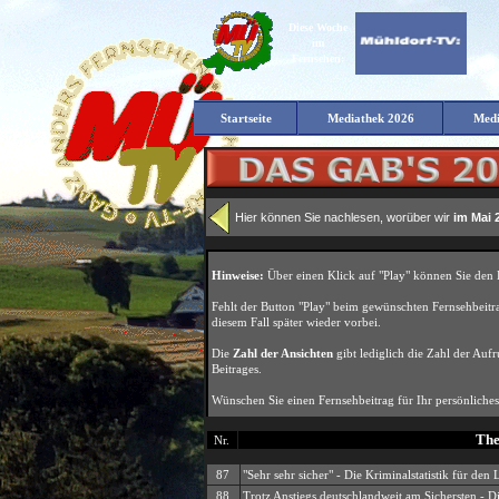
Diese Woche
im
Fernsehen:
Startseite
Mediathek 2026
Medi
Hier können Sie nachlesen, worüber wir
im Mai 
Th
Nr.
87
"Sehr sehr sicher" - Die Kriminalstatistik für de
88
Trotz Anstiegs deutschlandweit am Sichersten - Di