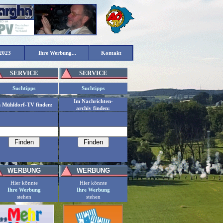
2023
Ihre Werbung...
Kontakt
SERVICE
SERVICE
Suchtipps
Suchtipps
Im Nachrichten-
n Mühldorf-TV finden:
archiv finden:
WERBUNG
WERBUNG
Hier könnte
Hier könnte
Ihre Werbung
Ihre Werbung
stehen
stehen